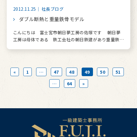
2012.11.25｜ 社長ブログ
ダブル断熱と重量鉄骨モデル
こんにちは 富士宮市朝日夢工房の佐塚です 朝日夢
工房は母体である 鉄工会社の朝日鉄建があり重量鉄…
«
1
…
47
48
49
50
51
…
64
»