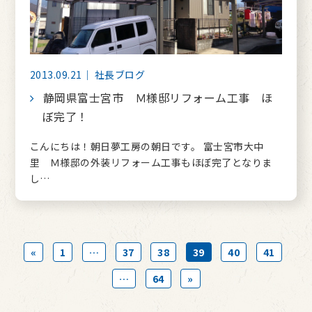
2013.09.21｜ 社長ブログ
静岡県富士宮市 Ｍ様邸リフォーム工事 ほ
ぼ完了！
こんにちは！朝日夢工房の朝日です。 富士宮市大中
里 Ｍ様邸の外装リフォーム工事もほぼ完了となりま
し…
«
1
…
37
38
39
40
41
…
64
»