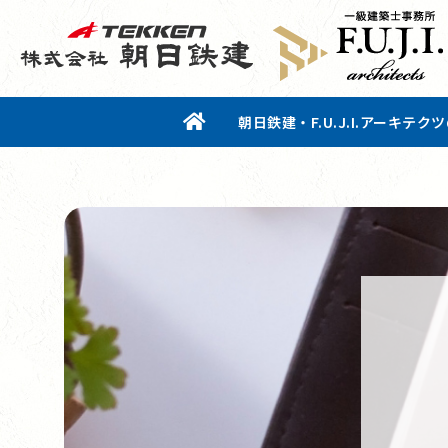
朝日鉄建・F.U.J.I.アーキテク