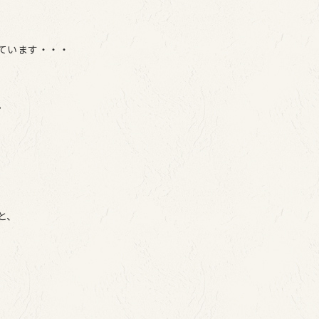
ています・・・
。
と、