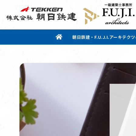
朝日鉄建・F.U.J.I.アーキテク