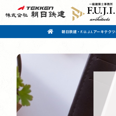
朝日鉄建・F.U.J.I.アーキテク