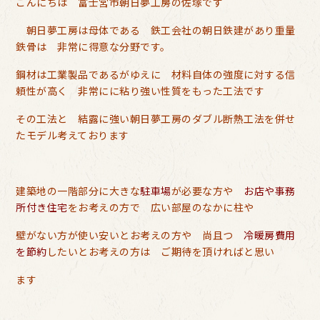
こんにちは 富士宮市朝日夢工房の佐塚です
朝日夢工房は母体である 鉄工会社の朝日鉄建があり重量
鉄骨は 非常に得意な分野です。
鋼材は工業製品であるがゆえに 材料自体の強度に対する信
頼性が高く 非常にに粘り強い性質をもった工法です
その工法と 結露に強い朝日夢工房のダブル断熱工法を併せ
たモデル考えております
建築地の一階部分に大きな
駐車場
が必要な方や
お店や事務
所付き住宅
をお考えの方で 広い部屋のなかに柱や
壁がない方が使い安いとお考えの方や 尚且つ
冷暖房費用
を節約
したいとお考えの方は ご期待を頂ければと思い
ます