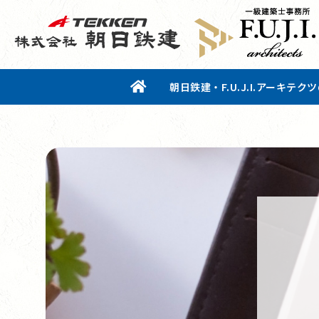
朝日鉄建・F.U.J.I.アーキテク